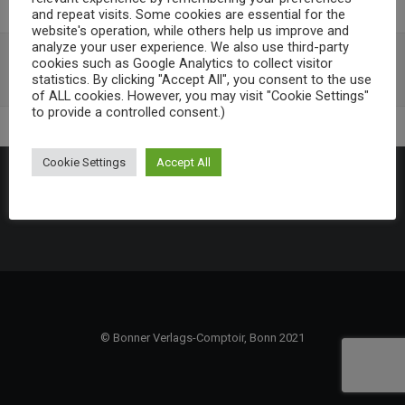
and repeat visits. Some cookies are essential for the
website's operation, while others help us improve and
analyze your user experience. We also use third-party
cookies such as Google Analytics to collect visitor
Veröffentlichungen
statistics. By clicking "Accept All", you consent to the use
of ALL cookies. However, you may visit "Cookie Settings"
to provide a controlled consent.)
Cookie Settings
Accept All
www.bonner-verlags-comptoir.de
|
www.edition-bonn-
venedig.de
|
Impressum
|
Datenschutzhinweis
© Bonner Verlags-Comptoir, Bonn 2021