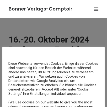
Bonner Verlags-Comptoir
VERÖFFENTLICHUNGEN
AUTOREN
16.-20. Oktober 2024
VERLAG/VERLEGER
Buchmesse Frankfurt
AKTUELLES
30. JUNI 2024
|
ALLGEMEIN
|
MVB
KONTAKT
Diese Webseite verwendet Cookies. Einige dieser Cookies
sind notwendig für den Betrieb der Website, während
BESTELLUNG
andere uns helfen, Ihr Nutzungserlebnis zu verbessern
Bonner Verlags Comptoir
Gemeinschaftsstand Sachbuch
und zu analysieren. Wir setzen auch Cookies von
Drittanbietern wie Google Analytics ein, um
Besucherstatistiken zu erheben. Sie können alle Cookies
Buchmesse Frankfurt/M.
generell akzeptieren (Accept All) oder unter 'Cookie
16.-20. Oktober 2024
Settings' Ihre Einstellungen individuell anpassen.
Halle 3.1 – Stand H 61
(We use cookies on our website to give you the most
relevant experience by remembering your preferences