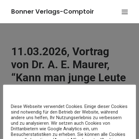
Bonner Verlags-Comptoir
VERÖFFENTLICHUNGEN
AUTOREN
11.03.2026, Vortrag
VERLAG/VERLEGER
von Dr. A. E. Maurer,
AKTUELLES
“Kann man junge Leute
KONTAKT
noch für Goethe
BESTELLUNG
interessieren?”
Diese Webseite verwendet Cookies. Einige dieser Cookies
sind notwendig für den Betrieb der Website, während
andere uns helfen, Ihr Nutzungserlebnis zu verbessern
9. FEBRUAR 2026
|
ALLGEMEIN
|
MVB
und zu analysieren. Wir setzen auch Cookies von
Drittanbietern wie Google Analytics ein, um
Besucherstatistiken zu erheben. Sie können alle Cookies
11.03.2026, 19 Uhr, Vortrag: “Kann man junge Leute noch