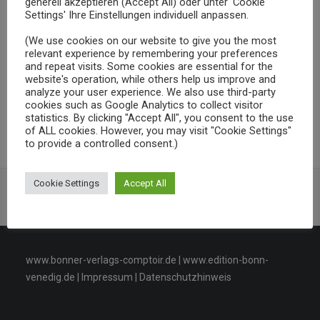
generell akzeptieren (Accept All) oder unter 'Cookie
für Goethe interessieren?”
Settings' Ihre Einstellungen individuell anpassen.
“Kann man junge Leute noch für Goethe
(We use cookies on our website to give you the most
relevant experience by remembering your preferences
interessieren?” – Vortrag – Dr. A. E. Maurer
and repeat visits. Some cookies are essential for the
website's operation, while others help us improve and
März, 19 °° h, Goethe-Gesellschaft Bonn, Eutopia-
analyze your user experience. We also use third-party
cookies such as Google Analytics to collect visitor
Haus, Th.-Mann-Str. 36, 53111 Bonn
statistics. By clicking "Accept All", you consent to the use
of ALL cookies. However, you may visit "Cookie Settings"
to provide a controlled consent.)
Cookie Settings
Accept All
Veröffentlichungen
www.bonner-verlags-comptoir.de
|
www.edition-bonn-
venedig.de
|
Impressum
|
Datenschutzhinweis