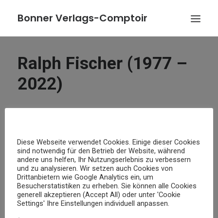
Bonner Verlags-Comptoir
VERÖFFENTLICHUNGEN
Ralph Fischer (1977 –
AUTOREN
2022)
VERLAG/VERLEGER
AKTUELLES
KONTAKT
Diese Webseite verwendet Cookies. Einige dieser Cookies
BESTELLUNG
sind notwendig für den Betrieb der Website, während
Ralph Fischer (1972 – 2022) promovierte in
andere uns helfen, Ihr Nutzungserlebnis zu verbessern
Erziehungswissenschaften mit einem Thema zum
und zu analysieren. Wir setzen auch Cookies von
Drittanbietern wie Google Analytics ein, um
Hausunterricht in der Bundesrepublik. Zahlreiche
Besucherstatistiken zu erheben. Sie können alle Cookies
Veröffentlichungen zu Jacques Offenbach und zu Oper
generell akzeptieren (Accept All) oder unter 'Cookie
Settings' Ihre Einstellungen individuell anpassen.
und Operette in Frankreich. Im Bonner Verlags-Comptoir
erschienen: „Venedig in der Operette“ (2019) und