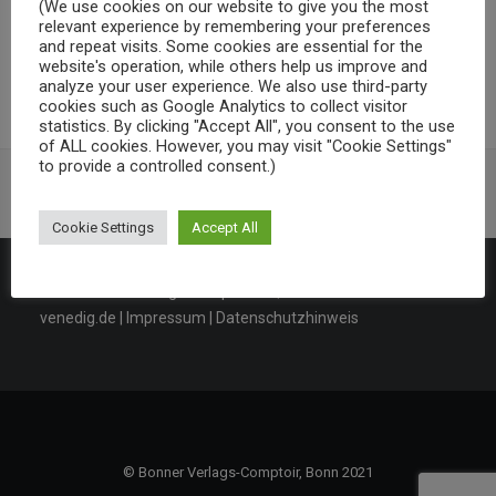
(We use cookies on our website to give you the most
relevant experience by remembering your preferences
„‘Homeschooling‘ in der Rheingasse. Bernhard Mäurers
and repeat visits. Some cookies are essential for the
Erinnerungen an den jungen Beethoven“ (2020).
website's operation, while others help us improve and
analyze your user experience. We also use third-party
cookies such as Google Analytics to collect visitor
statistics. By clicking "Accept All", you consent to the use
of ALL cookies. However, you may visit "Cookie Settings"
to provide a controlled consent.)
Veröffentlichungen
Cookie Settings
Accept All
www.bonner-verlags-comptoir.de
|
www.edition-bonn-
venedig.de
|
Impressum
|
Datenschutzhinweis
© Bonner Verlags-Comptoir, Bonn 2021