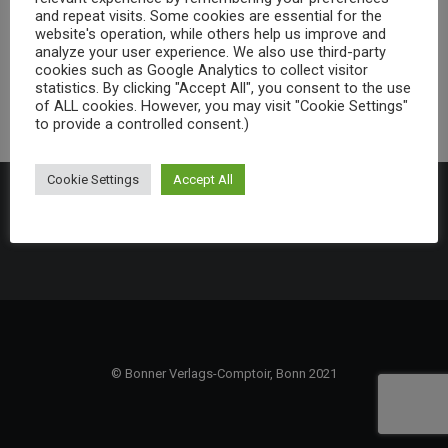
and repeat visits. Some cookies are essential for the
website's operation, while others help us improve and
analyze your user experience. We also use third-party
cookies such as Google Analytics to collect visitor
statistics. By clicking "Accept All", you consent to the use
of ALL cookies. However, you may visit "Cookie Settings"
to provide a controlled consent.)
Cookie Settings
Accept All
www.bonner-verlags-comptoir.de
|
www.edition-bonn-
venedig.de
|
Impressum
|
Datenschutzhinweis
© Bonner Verlags-Comptoir, Bonn 2021