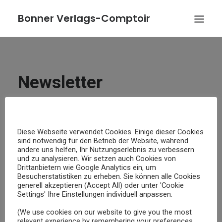
Bonner Verlags-Comptoir
VERÖFFENTLICHUNGEN
AUTOREN
Newsletter
VERLAG/VERLEGER
AKTUELLES
Vorname oder ganzer Name
KONTAKT
Diese Webseite verwendet Cookies. Einige dieser Cookies
sind notwendig für den Betrieb der Website, während
Email
BESTELLUNG
andere uns helfen, Ihr Nutzungserlebnis zu verbessern
und zu analysieren. Wir setzen auch Cookies von
Drittanbietern wie Google Analytics ein, um
Indem Sie fortfahren, akzeptieren Sie unsere
Besucherstatistiken zu erheben. Sie können alle Cookies
generell akzeptieren (Accept All) oder unter 'Cookie
Datenschutzerklärung.
Settings' Ihre Einstellungen individuell anpassen.
(We use cookies on our website to give you the most
relevant experience by remembering your preferences